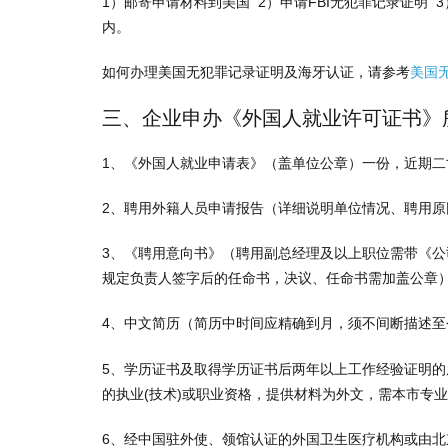
1）邮寄申请材料到美国 2）申请FBI无犯罪记录证明
内。
如何办理美国无犯罪记录证明及海牙认证，请参考
美国
三、企业申办《外国人就业许可证书》
1、《外国人就业申请表》（盖单位公章）一份，近期二
2、聘用外籍人员申请报告（详细说明单位情况、聘用
3、《聘用意向书》（聘用副总经理及以上职位需带《公
规定负责人签字后的任命书，决议、任命书需加盖公章
4、中文简历（简历中时间应精确到月，须不间断描述至
5、学历证书及取得学历证书后两年以上工作经验证明
的执业(技术)或职业资格，提供材料为外文，需本市专
6、经中国驻外使、领馆认证的外国卫生医疗机构或由