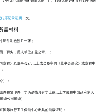
 3）办理无犯罪证明的领事认证 4）、邮寄认证好的文件到中国国
无犯罪记录证明
一文。
所需材料
寸证件彩色照片一张；
原因、职务，用人单位加盖公章）；
司章程》及董事会2/3以上成员签字的《董事会决议》或章程中
）；
今）；
的原件和复印件（学历是指具有学士或以上学位和中国政府承认
业翻译公司翻译）
北京国际旅行卫生保健中心出具的健康证明；