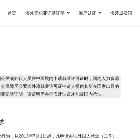
首页
海外无犯罪记录证明
海牙认证
海牙成员国
认证,FBI美国无犯罪记录证明,英国出生证公证,英国结婚证公证,英国无犯
国公民或外籍人员在中国境内申请就业许可证时，国内人力资源
社会保障局会要求外籍就业许可证申请人提供其所在国家出具的
犯罪记录证明，该证明需办理海牙认证才能被国内承认。
求
行为，从2013年7月1日起，凡申请办理外国人就业（工作）