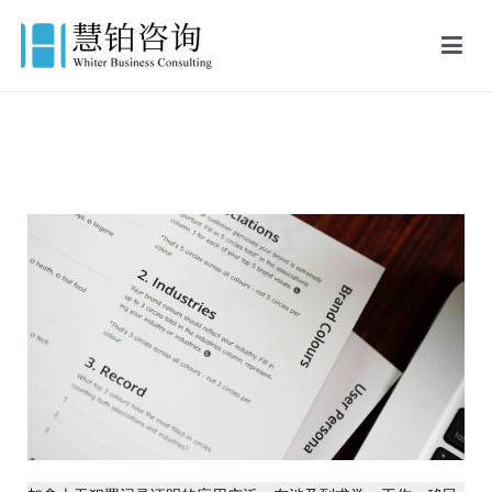
慧铂商业咨询
美国出生证认证,美国结婚证认证,FBI美国无犯罪记录证明,英国出生证
公证,英国结婚证公证,英国无犯罪记录证明