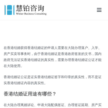
慧铂商业咨询
美国出生证认证,美国结婚证认证,FBI美国无犯罪记录证明,英国出生证
公证,英国结婚证公证,英国无犯罪记录证明
在香港结婚获得香港结婚证的申请人需要在大陆办理落户、入学、
房产买卖等事务时，由于香港结婚证是香港政府签发的文书，国内
政府无法证实香港结婚证的真实性，需要办理香港结婚证公证才能
在大陆使用。
香港结婚证公证是证实香港结婚证签字和印章的真实性，而不是证
实香港结婚证内容的真实性。
香港结婚证用途有哪些？
在大陆办理离婚诉讼、申请大陆配偶签证、办理签证延期、房产买