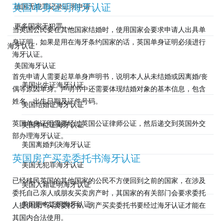
英国单身证明海牙认证
德国无犯罪记录证明申请
更多国家无犯罪……
当英国公民要在其他国家结婚时，使用国家会要求申请人出具单
身证明，如果是用在海牙条约国家的话，英国单身证明必须进行
海牙认证
海牙认证。
美国海牙认证
首先申请人需要起草单身声明书，说明本人从未结婚或因离婚/丧
美国出生证海牙认证
偶等原因单身。声明书中还需要体现结婚对象的基本信息，包含
姓名、出生日期及证件号码。
美国结婚证海牙认证
英国单身证明需要经过英国公证律师公证，然后递交到英国外交
美国学位证海牙认证
部办理海牙认证。
美国离婚判决海牙认证
英国房产买卖委托书海牙认证
美国无犯罪海牙认证
已经移民英国的其他国家的公民不方便回到之前的国家，在涉及
美国入籍证明海牙认证
委托自己亲人或朋友买卖房产时，其国家的有关部门会要求委托
美国更名证明海牙认证
人提供房产买卖委托书。房产买卖委托书要经过海牙认证才能在
其国内合法使用。