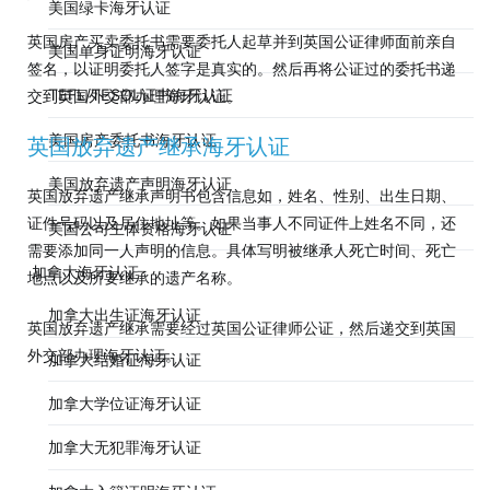
美国绿卡海牙认证
英国房产买卖委托书需要委托人起草并到英国公证律师面前亲自
美国单身证明海牙认证
签名，以证明委托人签字是真实的。然后再将公证过的委托书递
TEFL/TESOL证书海牙认证
交到英国外交部办理海牙认证。
美国房产委托书海牙认证
英国放弃遗产继承海牙认证
美国放弃遗产声明海牙认证
英国放弃遗产继承声明书包含信息如，姓名、性别、出生日期、
证件号码以及居住地址等。如果当事人不同证件上姓名不同，还
美国公司主体资格海牙认证
需要添加同一人声明的信息。具体写明被继承人死亡时间、死亡
加拿大海牙认证
地点以及所要继承的遗产名称。
加拿大出生证海牙认证
英国放弃遗产继承需要经过英国公证律师公证，然后递交到英国
外交部办理海牙认证。
加拿大结婚证海牙认证
加拿大学位证海牙认证
加拿大无犯罪海牙认证