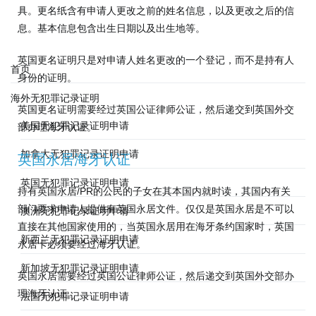
具。更名纸含有申请人更改之前的姓名信息，以及更改之后的信
息。基本信息包含出生日期以及出生地等。
英国更名证明只是对申请人姓名更改的一个登记，而不是持有人
首页
身份的证明。
海外无犯罪记录证明
英国更名证明需要经过英国公证律师公证，然后递交到英国外交
美国无犯罪记录证明申请
部办理海牙认证。
加拿大无犯罪记录证明申请
英国永居海牙认证
英国无犯罪记录证明申请
持有英国永居/PR的公民的子女在其本国内就时读，其国内有关
部门要求申请人提供有英国永居文件。仅仅是英国永居是不可以
澳洲无犯罪记录证明申请
直接在其他国家使用的，当英国永居用在海牙条约国家时，英国
新西兰无犯罪记录证明申请
永居卡必须要经过海牙认证。
新加坡无犯罪记录证明申请
英国永居需要经过英国公证律师公证，然后递交到英国外交部办
理海牙认证。
法国无犯罪记录证明申请