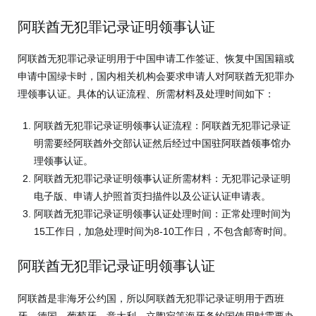
阿联酋无犯罪记录证明领事认证
阿联酋无犯罪记录证明用于中国申请工作签证、恢复中国国籍或
申请中国绿卡时，国内相关机构会要求申请人对阿联酋无犯罪办
理领事认证。具体的认证流程、所需材料及处理时间如下：
阿联酋无犯罪记录证明领事认证流程：阿联酋无犯罪记录证
明需要经阿联酋外交部认证然后经过中国驻阿联酋领事馆办
理领事认证。
阿联酋无犯罪记录证明领事认证所需材料：无犯罪记录证明
电子版、申请人护照首页扫描件以及公证认证申请表。
阿联酋无犯罪记录证明领事认证处理时间：正常处理时间为
15工作日，加急处理时间为8-10工作日，不包含邮寄时间。
阿联酋无犯罪记录证明领事认证
阿联酋是非海牙公约国，所以阿联酋无犯罪记录证明用于西班
牙、德国、葡萄牙、意大利、立陶宛等海牙条约国使用时需要办