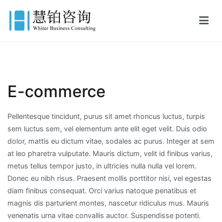
跳
转
到
慧铂商业咨询
美国出生证认证,美国结婚证认证,FBI美国无犯罪记录证明,英国出生证
内
公证,英国结婚证公证,英国无犯罪记录证明
容
E-commerce
Pellentesque tincidunt, purus sit amet rhoncus luctus, turpis
sem luctus sem, vel elementum ante elit eget velit. Duis odio
dolor, mattis eu dictum vitae, sodales ac purus. Integer at sem
at leo pharetra vulputate. Mauris dictum, velit id finibus varius,
metus tellus tempor justo, in ultricies nulla nulla vel lorem.
Donec eu nibh risus. Praesent mollis porttitor nisi, vel egestas
diam finibus consequat. Orci varius natoque penatibus et
magnis dis parturient montes, nascetur ridiculus mus. Mauris
venenatis urna vitae convallis auctor. Suspendisse potenti.