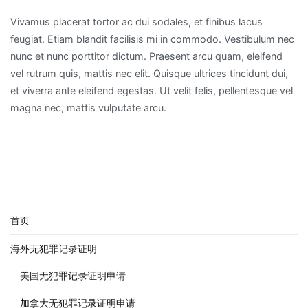
Vivamus placerat tortor ac dui sodales, et finibus lacus
feugiat. Etiam blandit facilisis mi in commodo. Vestibulum nec
nunc et nunc porttitor dictum. Praesent arcu quam, eleifend
vel rutrum quis, mattis nec elit. Quisque ultrices tincidunt dui,
et viverra ante eleifend egestas. Ut velit felis, pellentesque vel
magna nec, mattis vulputate arcu.
首页
海外无犯罪记录证明
美国无犯罪记录证明申请
加拿大无犯罪记录证明申请