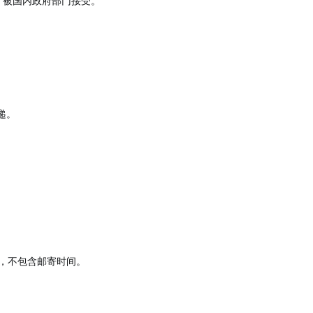
，被国内政府部门接受。
递。
日，不包含邮寄时间。